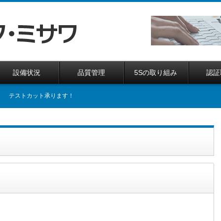
設備状況
品質管理
5Sの取り組み
認証
テストカット承ります！